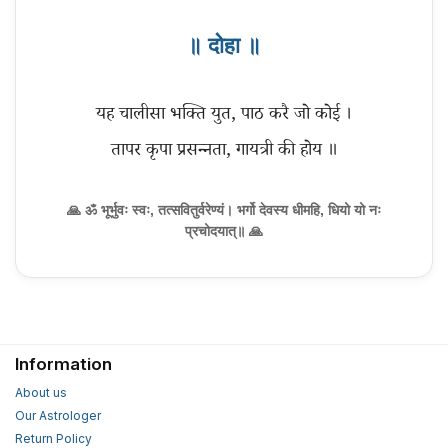
॥ दोहा ॥
यह चालीसा भक्ति युत, पाठ करै जो कोई ।
तापर कृपा प्रसन्नता, गायत्री की होय ॥
🙏 ॐ भूर्भुवः स्वः, तत्सवितुर्वरेण्यं। भर्गो देवस्य धीमहि, धियो यो नः
प्रचोदयात्॥ 🙏
Information
About us
Our Astrologer
Return Policy