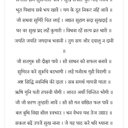
सन्तति हीन सुसन्तति पावें । सुख संपति युत मोद मनावें ॥
भूत पिशाच सबै भय खावें । यम के दूत निकट नहिं आवें ॥
जो सधवा सुमिरें चित लाई । अछत सुहाग सदा सुखदाई ॥
घर वर सुख प्रद लहैं कुमारी । विधवा रहें सत्य व्रत धारी ॥
जयति जयति जगदम्ब भवानी । तुम सम ओर दयालु न दानी
॥
जो सतगुरु सो दीक्षा पावे । सो साधन को सफल बनावे ॥
सुमिरन करे सुरूचि बडभागी । लहै मनोरथ गृही विरागी ॥
अष्ट सिद्धि नवनिधि की दाता । सब समर्थ गायत्री माता ॥
ऋषि मुनि यती तपस्वी योगी । आरत अर्थी चिन्तित भोगी ॥
जो जो शरण तुम्हारी आवें । सो सो मन वांछित फल पावें ॥
बल बुधि विद्या शील स्वभाउ । धन वैभव यश तेज उछाउ ॥
सकल बढें उपजें सुख नाना । जे यह पाठ करै धरि ध्याना ॥