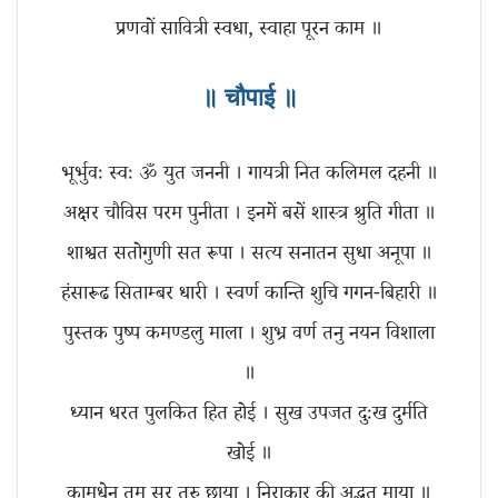
प्रणवों सावित्री स्वधा, स्वाहा पूरन काम ॥
॥ चौपाई ॥
भूर्भुवः स्वः ॐ युत जननी । गायत्री नित कलिमल दहनी ॥
अक्षर चौविस परम पुनीता । इनमें बसें शास्त्र श्रुति गीता ॥
शाश्वत सतोगुणी सत रूपा । सत्य सनातन सुधा अनूपा ॥
हंसारूढ सिताम्बर धारी । स्वर्ण कान्ति शुचि गगन-बिहारी ॥
पुस्तक पुष्प कमण्डलु माला । शुभ्र वर्ण तनु नयन विशाला
॥
ध्यान धरत पुलकित हित होई । सुख उपजत दुःख दुर्मति
खोई ॥
कामधेनु तुम सुर तरु छाया । निराकार की अद्भुत माया ॥