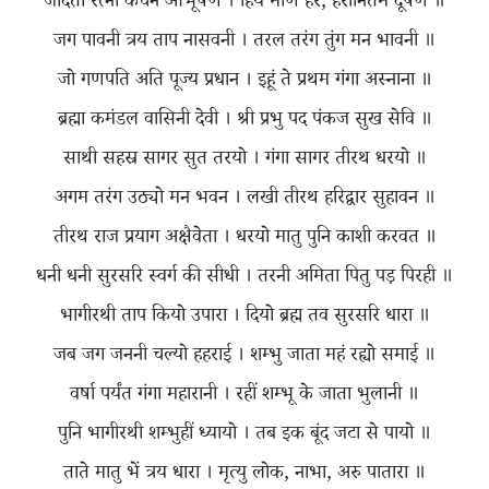
जदिता रत्ना कंचन आभूषण । हिय मणि हर, हरानितम दूषण ॥
जग पावनी त्रय ताप नासवनी । तरल तरंग तुंग मन भावनी ॥
जो गणपति अति पूज्य प्रधान । इहूं ते प्रथम गंगा अस्नाना ॥
ब्रह्मा कमंडल वासिनी देवी । श्री प्रभु पद पंकज सुख सेवि ॥
साथी सहस्र सागर सुत तरयो । गंगा सागर तीरथ धरयो ॥
अगम तरंग उठ्यो मन भवन । लखी तीरथ हरिद्वार सुहावन ॥
तीरथ राज प्रयाग अक्षैवेता । धरयो मातु पुनि काशी करवत ॥
धनी धनी सुरसरि स्वर्ग की सीधी । तरनी अमिता पितु पड़ पिरही ॥
भागीरथी ताप कियो उपारा । दियो ब्रह्म तव सुरसरि धारा ॥
जब जग जननी चल्यो हहराई । शम्भु जाता महं रह्यो समाई ॥
वर्षा पर्यंत गंगा महारानी । रहीं शम्भू के जाता भुलानी ॥
पुनि भागीरथी शम्भुहीं ध्यायो । तब इक बूंद जटा से पायो ॥
ताते मातु भें त्रय धारा । मृत्यु लोक, नाभा, अरु पातारा ॥