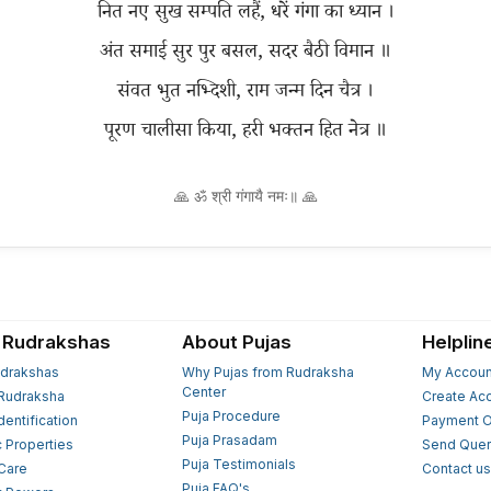
नित नए सुख सम्पति लहैं, धरें गंगा का ध्यान ।
अंत समाई सुर पुर बसल, सदर बैठी विमान ॥
संवत भुत नभ्दिशी, राम जन्म दिन चैत्र ।
🙏 ॐ श्री गंगायै नमः॥ 🙏
 Rudrakshas
About Pujas
Helplin
drakshas
Why Pujas from Rudraksha
My Accoun
Center
Rudraksha
Create Ac
Puja Procedure
Identification
Payment O
Puja Prasadam
c Properties
Send Quer
Puja Testimonials
 Care
Contact u
Puja FAQ's