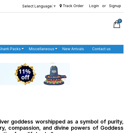
Track Order
Login
or
Signup
Select Language
▼
0
Shanti Packs
Miscellaneous
New Arrivals
Contact us
iver goddess worshipped as a symbol of purity,
glory, compassion, and divine powers of Goddess