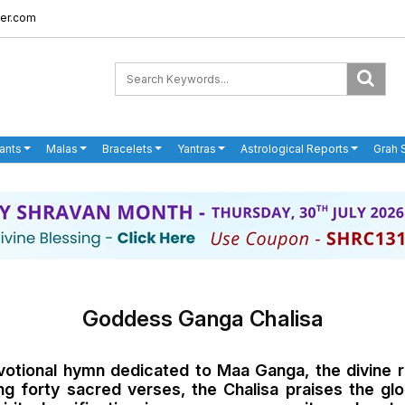
er.com
ants
Malas
Bracelets
Yantras
Astrological Reports
Grah 
Goddess Ganga Chalisa
votional hymn dedicated to Maa Ganga, the divine r
sing forty sacred verses, the Chalisa praises the 