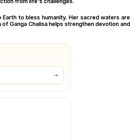
ction from life's challenges.
to Earth to bless humanity. Her sacred waters are
ion of Ganga Chalisa helps strengthen devotion and
➜