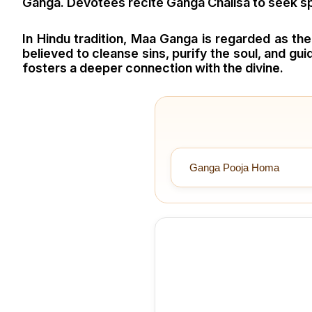
Ganga. Devotees recite Ganga Chalisa to seek spir
In Hindu tradition, Maa Ganga is regarded as the
believed to cleanse sins, purify the soul, and gu
fosters a deeper connection with the divine.
Ganga Pooja Homa