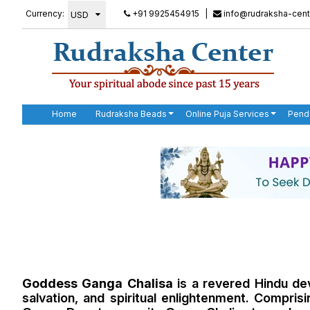
Currency:
+91 9925454915
|
info@rudraksha-cent
Home
Rudraksha Beads
Online Puja Services
Pend
Goddess Ganga Chalisa
is a revered Hindu de
salvation, and spiritual enlightenment. Compri