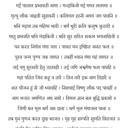
गईं पाताल प्रभावती नामा । मन्दाकिनी गई गगन ललामा ॥
मृत्यु लोक जाह्नवी सुहावनी । कलिमल हरनी अगम जग पावनि ॥
धनि मइया तब महिमा भारी । धर्मं धुरी कलि कलुष कुठारी ॥
मातु प्रभवति धनि मंदाकिनी । धनि सुर सरित सकल भयनासिनी ॥
पन करत निर्मल गंगा जल । पावत मन इच्छित अनंत फल ॥
पुरव जन्म पुण्य जब जागत । तबहीं ध्यान गंगा महं लागत ॥
जई पगु सुरसरी हेतु उठावही । तई जगि अश्वमेघ फल पावहि ॥
महा पतित जिन कहू न तारे । तिन तारे इक नाम तिहारे ॥
शत योजन हूं से जो ध्यावहिं । निशचाई विष्णु लोक पद पावहीं ॥
नाम भजत अगणित अघ नाशै । विमल ज्ञान बल बुद्धि प्रकाशे ॥
जिमी धन मूल धर्मं अरु दाना । धर्मं मूल गंगाजल पाना ॥
तब गुन गुणन करत दुख भाजत । गृह गृह सम्पति सुमति विराजत ॥