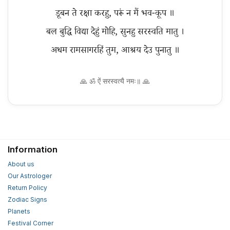
डूबन ते रक्षा करहु, परूं न मैं भव-कूप ॥
बल बुद्धि विद्या देहुं मोहि, सुनहु सरस्वति मातु ।
🙏 ॐ ऐं सरस्वत्यै नमः॥ 🙏
Information
About us
Our Astrologer
Return Policy
Zodiac Signs
Planets
Festival Corner