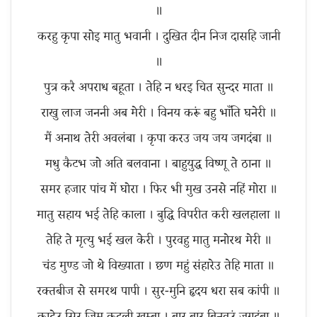
॥
करहु कृपा सोइ मातु भवानी । दुखित दीन निज दासहि जानी
॥
पुत्र करै अपराध बहूता । तेहि न धरइ चित सुन्दर माता ॥
राखु लाज जननी अब मेरी । विनय करूं बहु भाँति घनेरी ॥
मैं अनाथ तेरी अवलंबा । कृपा करउ जय जय जगदंबा ॥
मधु कैटभ जो अति बलवाना । बाहुयुद्ध विष्णू ते ठाना ॥
समर हजार पांच में घोरा । फिर भी मुख उनसे नहिं मोरा ॥
मातु सहाय भई तेहि काला । बुद्धि विपरीत करी खलहाला ॥
तेहि ते मृत्यु भई खल केरी । पुरवहु मातु मनोरथ मेरी ॥
चंड मुण्ड जो थे विख्याता । छण महुं संहारेउ तेहि माता ॥
रक्तबीज से समरथ पापी । सुर-मुनि हृदय धरा सब कांपी ॥