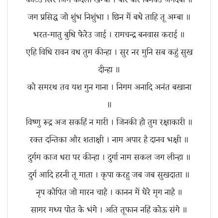
काटेउ सिर जिम कदली खम्बा । बार बार बिनवउं जगदंबा ॥
जग प्रसिद्ध जो शुंभ निशुंभा । छिन में बधे ताहि तू अम्बा ॥
भरत-मातु बुधि फेरेउ जाई । रामचन्द्र बनवास कराई ॥
एहि विधि रावन वध तुम कीन्हा । सुर नर मुनि सब कहुं सुख
दीन्हा ॥
को समरथ तव यश गुन गाना । निगम अनादि अनंत बखाना
॥
विष्णु रूद्र अज सकहिं न मारी । जिनकी हो तुम रक्षाकारी ॥
रक्त दन्तिका और शताक्षी । नाम अपार है दानव भक्षी ॥
दुर्गम काज धरा पर कीन्हा । दुर्गा नाम सकल जग लीन्हा ॥
दुर्ग आदि हरनी तू माता । कृपा करहु जब जब सुखदाता ॥
नृप कोपित जो मारन चाहै । कानन में घेरे मृग नाहै ॥
सागर मध्य पोत के भंगे । अति तूफान नहिं कोऊ संगे ॥