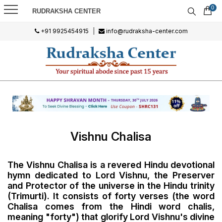
0
RUDRAKSHA CENTER
+91 9925454915
|
info@rudraksha-center.com
Vishnu Chalisa
The
Vishnu Chalisa
is a revered Hindu devotional
hymn dedicated to Lord Vishnu, the Preserver
and Protector of the universe in the Hindu trinity
(Trimurti). It consists of forty verses (the word
Chalisa comes from the Hindi word chalis,
meaning "forty") that glorify Lord Vishnu's divine