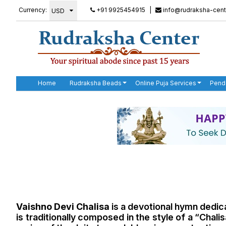
Currency:
+91 9925454915
|
info@rudraksha-cent
Home
Rudraksha Beads
Online Puja Services
Pend
Vaishno Devi
Chalisa
is a devotional hymn dedic
is traditionally composed in the style of a “Chali