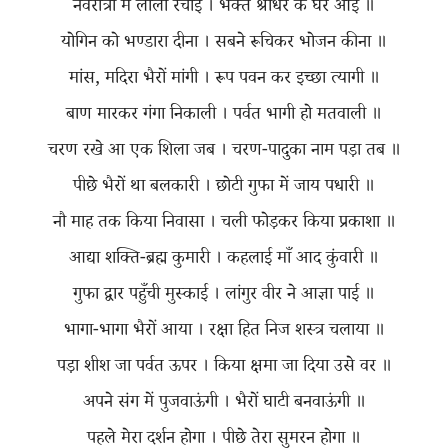
नवरात्रों में लीला रचाई । भक्त श्रीधर के घर आई ॥
योगिन को भण्डारा दीना । सबने रूचिकर भोजन कीना ॥
मांस, मदिरा भैरों मांगी । रूप पवन कर इच्छा त्यागी ॥
बाण मारकर गंगा निकाली । पर्वत भागी हो मतवाली ॥
चरण रखे आ एक शिला जब । चरण-पादुका नाम पड़ा तब ॥
पीछे भैरों था बलकारी । छोटी गुफा में जाय पधारी ॥
नौ माह तक किया निवासा । चली फोड़कर किया प्रकाशा ॥
आद्या शक्ति-ब्रह्म कुमारी । कहलाई माँ आद कुंवारी ॥
गुफा द्वार पहुँची मुस्काई । लांगुर वीर ने आज्ञा पाई ॥
भागा-भागा भैरों आया । रक्षा हित निज शस्त्र चलाया ॥
पड़ा शीश जा पर्वत ऊपर । किया क्षमा जा दिया उसे वर ॥
अपने संग में पुजवाऊंगी । भैरों घाटी बनवाऊंगी ॥
पहले मेरा दर्शन होगा । पीछे तेरा सुमरन होगा ॥