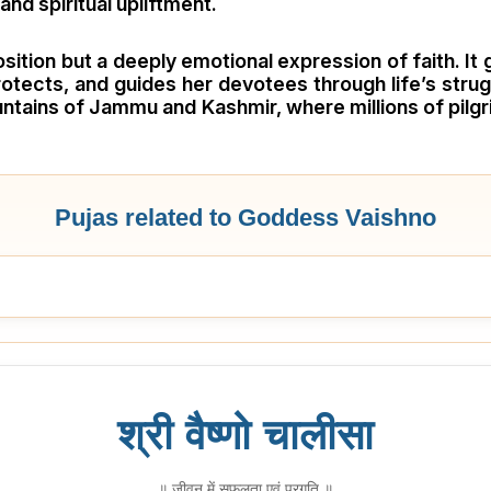
and spiritual upliftment.
position but a deeply emotional expression of faith. 
rotects, and guides her devotees through life’s str
untains of Jammu and Kashmir, where millions of pilg
Pujas related to Goddess Vaishno
श्री वैष्णो चालीसा
॥ जीवन में सफलता एवं प्रगति ॥