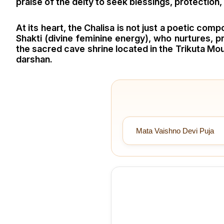
praise of the deity to seek blessings, protection, 
At its heart, the Chalisa is not just a poetic com
Shakti (divine feminine energy), who nurtures, p
the sacred cave shrine located in the Trikuta Mo
darshan.
Mata Vaishno Devi Puja