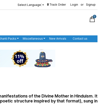
Track Order
Login
or
Signup
Select Language
▼
0
Shanti Packs
Miscellaneous
New Arrivals
Contact us
nifestations of the Divine Mother in Hinduism. It
 poetic structure inspired by that format), sung in