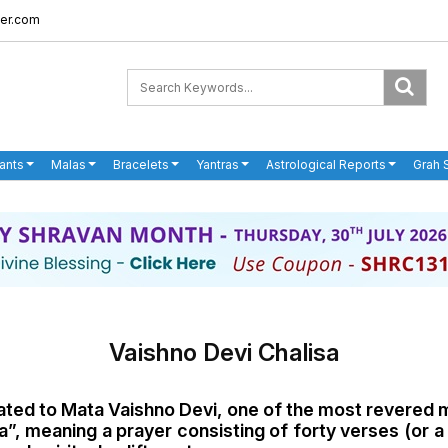
er.com
ants
Malas
Bracelets
Yantras
Astrological Reports
Grah 
Vaishno Devi Chalisa
ated to Mata Vaishno Devi, one of the most revered ma
sa”, meaning a prayer consisting of forty verses (or a