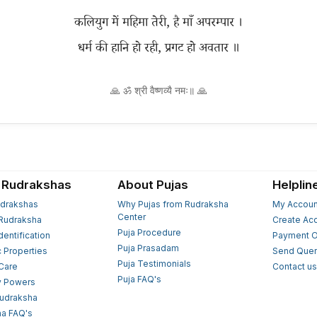
कलियुग में महिमा तेरी, है माँ अपरम्पार ।
🙏 ॐ श्री वैष्णव्यै नमः॥ 🙏
 Rudrakshas
About Pujas
Helplin
drakshas
Why Pujas from Rudraksha
My Accoun
Center
Rudraksha
Create Ac
Puja Procedure
Identification
Payment O
Puja Prasadam
c Properties
Send Quer
Puja Testimonials
 Care
Contact u
Puja FAQ's
y Powers
Rudraksha
a FAQ's