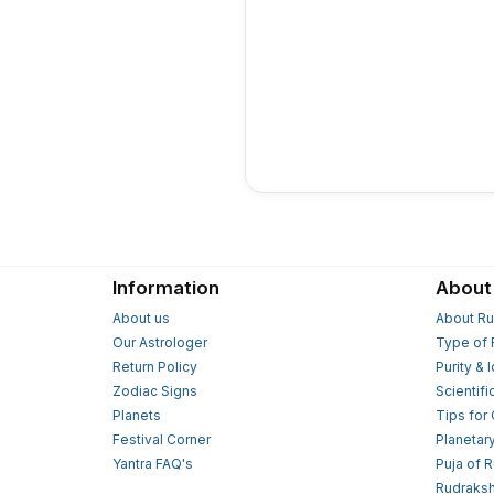
Information
About
About us
About Ru
Our Astrologer
Type of 
Return Policy
Purity & 
Zodiac Signs
Scientifi
Planets
Tips for
Festival Corner
Planetar
Yantra FAQ's
Puja of 
Rudraksh