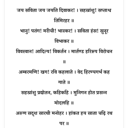
जय सविता जय जयति दिवाकर! । सहस्रांशु! सप्ताश्व
तिमिरहर ॥
भानु! पतंग! मरीची! भास्कर! । सविता हंस! सुनूर
विभाकर ॥
विवस्वान! आदित्य! विकर्तन । मार्तण्ड हरिरूप विरोचन
॥
अम्बरमणि! खग! रवि कहलाते । वेद हिरण्यगर्भ कह
गाते ॥
सहस्रांशु प्रद्योतन, कहिकहि । मुनिगन होत प्रसन्न
मोदलहि ॥
अरुण सदृश सारथी मनोहर । हांकत हय साता चढ़ि रथ
पर ॥