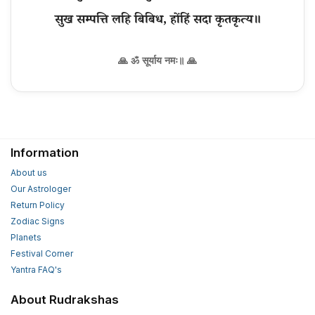
🙏 ॐ सूर्याय नमः॥ 🙏
Information
About us
Our Astrologer
Return Policy
Zodiac Signs
Planets
Festival Corner
Yantra FAQ's
About Rudrakshas