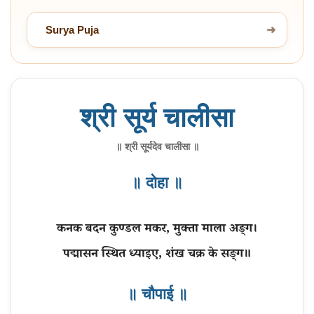
Surya Puja
➜
श्री सूर्य चालीसा
॥ श्री सूर्यदेव चालीसा ॥
॥ दोहा ॥
कनक बदन कुण्डल मकर, मुक्ता माला अङ्ग।
॥ चौपाई ॥