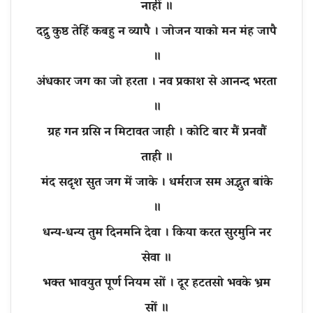
नाहीं ॥
दद्रु कुष्ठ तेहिं कबहु न व्यापै । जोजन याको मन मंह जापै
॥
अंधकार जग का जो हरता । नव प्रकाश से आनन्द भरता
॥
ग्रह गन ग्रसि न मिटावत जाही । कोटि बार मैं प्रनवौं
ताही ॥
मंद सदृश सुत जग में जाके । धर्मराज सम अद्भुत बांके
॥
धन्य-धन्य तुम दिनमनि देवा । किया करत सुरमुनि नर
सेवा ॥
भक्त भावयुत पूर्ण नियम सों । दूर हटतसो भवके भ्रम
सों ॥