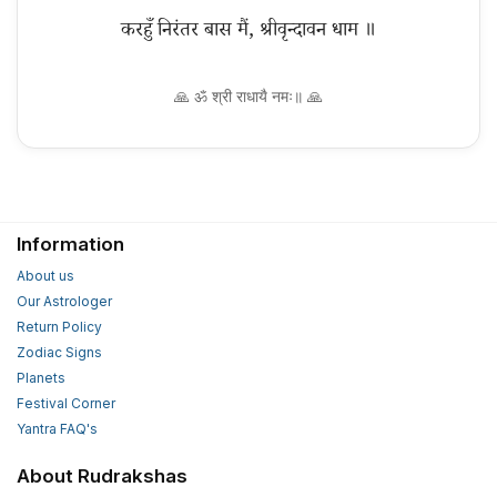
🙏 ॐ श्री राधायै नमः॥ 🙏
Information
About us
Our Astrologer
Return Policy
Zodiac Signs
Planets
Festival Corner
Yantra FAQ's
About Rudrakshas