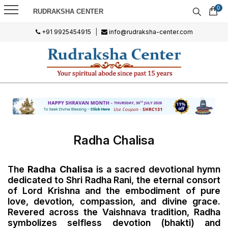
0
RUDRAKSHA CENTER
+91 9925454915
|
info@rudraksha-center.com
Radha Chalisa
The
Radha Chalisa
is a sacred devotional hymn
dedicated to Shri Radha Rani, the eternal consort
of Lord Krishna and the embodiment of pure
love, devotion, compassion, and divine grace.
Revered across the Vaishnava tradition, Radha
symbolizes selfless devotion (bhakti) and