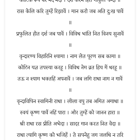
कोटिक रूप धरें नंद नंदा । दर्श करन हित गोकुल चन्दा ॥
रास केलि करि तुम्हें रिझावें । मान करौ जब अति दुःख पावें
॥
प्रफुलित होत दर्श जब पावें । विविध भांति नित विनय सुनावें
॥
वृन्दारण्य विहारिनि श्यामा । नाम लेत पूरण सब कामा ॥
कोटिन यज्ञ तपस्या करहू । विविध नेम व्रत हिय में धरहू ॥
तऊ न श्याम भक्तहिं अपनावें । जब लगि राधा नाम न गावें
॥
वृन्दाविपिन स्वामिनी राधा । लीला वपु तब अमित अगाधा ॥
स्वयं कृष्ण पावैं नहिं पारा । और तुम्हें को जानन हारा ॥
श्री राधा रस प्रीति अभेदा । सादर गान करत नित वेदा ॥
राधा त्यागि कृष्ण को भजिहैं । ते सपनेहु जग जलधि न तरि